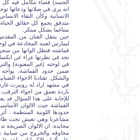
الجسد) فضاء تتكامل فيه كل ا
انه يرى في صلاتها ودعائها توحد
الانسانية وكأن النقاء الانس
متدفق يجمع كل حقائق الحياة . 
متناغما بشكل مبتكر.
حين ينتقل الفنان من المقد
ليمارس لعبته المخادعة في لوحة
قماشته فتطل الوانها من سجن ا
نجد في نظرتها عزاء عن انكسا
في لوحته (غير المعنونة) وال
ضمن حدود القماشة، يواجه ا
والشكل. تقتادنا الاجواء الضبابية
في مشهد اراد له روبيرت غارس
باردة تعمق من اجواء الترقب. م
للإجابة على هذا السؤال قد يعي
القماشة حيث الالوان الأساسي
حدودها اللونية المنتظمة . أتر
مشاعرنا وهي تعيش تحت طائلة
محايدة. ان الالوان الصريحة ت
على ألوان الاكريليك ساعد على