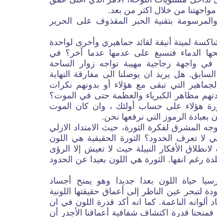
مواجهتنا من خلال اكثر من بعد.
 والمرسومة بتقنية الحبر المقذوف على الحرير
مشاكسة لميتة أنيقة لقائد جماهيري وأخرى لواحدة
حها الدماء فتسبغ على عدمها عدما آخر؟ في
في واجهة زجاجية مهيبة تواجه زوار الساحة
لسابق. هل يريد ان يوصلنا الى مفارقة النهاية
الجماهير التي تبقى مع هؤلاء أو بدونهم نكرات
ادتهم مظاهر الكبرياء والعظمة حتى في الموت؟
رة هؤلاء على حساب أولئك ، وان كان الموت
ن بعبادة الرموز التي نرفعها نحن.
جه المشرق لفكرة الثورة، حيث الامتداد الازلي
تي لا تعرف الحدود؟ الثورة الحقيقية هي اللون
لانطلاق الأفكار النبيلة حيث لا تعيش إلا الرؤى
دة رغم انفها. الثورة هي اللون بعيدا عن الحدود
يا حياة اللون بعدا جديدا وهو يمنح أجساد
 لتبحر عين الناظر إلى أعماق حقيقتها اللونية
لوانه الناعمة. كما انه أكد قدرة اللون في ان
 فمنحنا قدرة اكتشاف شفافية أعماقنا الأجدر أن