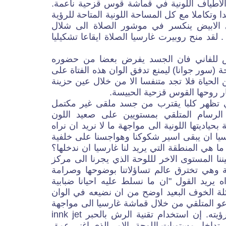
لأطياف اللونية في قماشة قوس قزحية ناعمة.
ا وتكاملا مع كل المساحة اللونية المتاحة للرؤية
اني الابيض ينكسر في موشور الصلاة الى شلال
لقد منح روبيرت غارسيا الصلاة ايقاعا تشكيليا
س للفاني فان الجسد يفرض بعضا من حضوره
 (سور جوانا) ليمنع تدفق الوان هذه الفتاة على
لحياة فلا تجد متنفسا الا من خلال عين حزينة
ر روحها القوس قزحية الحبيسة.
تي تظهر كلبا يقترب من جسد ملقى غير مكتمل
لرسام المتلقي بمستويين على صعيد اللون
 بحياديتها اللونية الى مواجهة ما لا نريد ان نراه
يا ان يبقى اسير شكوكنا وهواجسنا على خلفية
ا هي المنطقة التي يريد لنا غارسيا ان ندخلها؟
ننا المستوى الاخر لللوحة الذي يجرنا الى مركز
ة وهي تخترق عالم تساؤلاتنا بوضوحها وصرامة
اه يريد القول "ان ما نسلط عليه احيانا ضبابية
 الخوف البعيد اوضح من ان نضيعه في الوان
دعو المتلقي من خلال قماشة غارسيا الى مواجهة
مخاوفه والخروج من ضبابية رؤيته. إن استخدام تقنية الرش بالحبر innk jet
 تداخل مستويات اللوحة، الامر الذي اغنى عمق