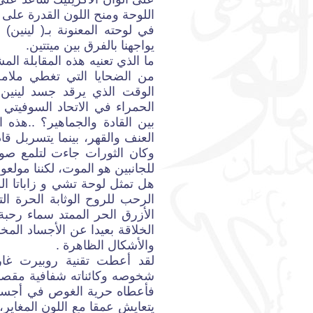
اللوحة ومنح اللون القدرة على 
في لوحته المعنونة بـ( لينين)
يواجهنا بالفرق بين ميتتين.
ما الذي تعنيه هذه المقابلة ال
من الضحايا التي تغطي ملام
الوقت الذي يرقد جسد لينين 
الحمراء في الاتحاد السوفيتي ا
بين القادة والجماهير؟ ..هذه 
العنف والقهر، بينما يتسربل ق
وكان الثورات جاءت لتلمع صو
للجانبين هو الموت، لكننا مولعو
هل تمثل لوحة تشي و زاباتا الو
الرحب للروح الوثابة الحرة ال
الأزرق الحر الممتد سماء رحبة 
الخلاقة بعيدا عن الأجساد المخل
والأشكال الظاهرة .
لقد أعطت تقنية روبيرت غارس
شخوصه وكائناته شفافية مقصودة
فأعطاه حرية الغوص في أجساد أ
يتعايش عمقا مع اللون المغاير،